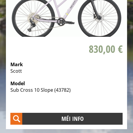
e-
Bike
Räichwäiten
Assistent
Elektro
830,00 €
Kannervëloen
Elektro
Mark
Course
Scott
Vëloen
Model
Elektro
Sub Cross 10 Slope (43782)
Gravel
Vëloen
Elektro
MÉI INFO
Mountainbikes
MTB