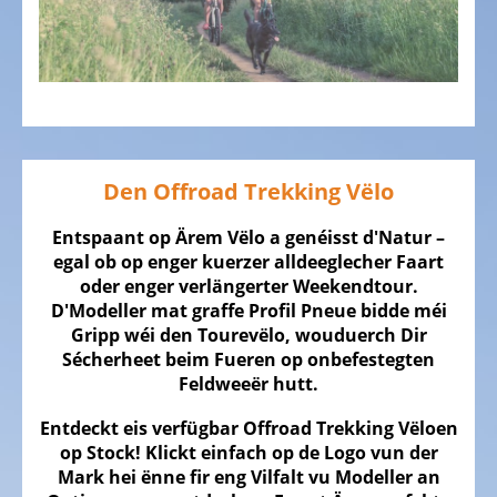
DE
VËLO
Kannervëloen
Cource
Vëloen
Den Offroad Trekking Vëlo
Gravel
Vëloen
Entspaant op Ärem Vëlo a genéisst d'Natur –
egal ob op enger kuerzer alldeeglecher Faart
Mountainbikes,
oder enger verlängerter Weekendtour.
MTB
D'Modeller mat graffe Profil Pneue bidde méi
Gripp wéi den Tourevëlo, wouduerch Dir
Touren
Sécherheet beim Fueren op onbefestegten
Vëloen,
Feldweeër hutt.
Trekking
Vëloen
Entdeckt eis verfügbar Offroad Trekking Vëloen
op Stock! Klickt einfach op de Logo vun der
Offroad
Mark hei ënne fir eng Vilfalt vu Modeller an