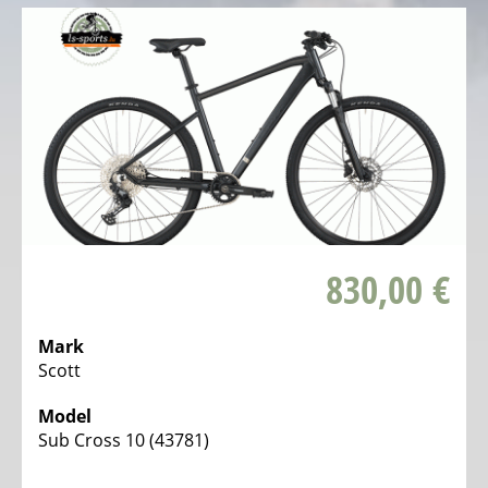
Elektro
Tourevëloen
Elektro
Offroad
Toure
Vëloen
Elektro
Vollgefiedert
Trekking
830,00 €
Vëloen
Elektro
Mark
Stadtvëloen
Scott
Elektro
Model
Klappvëloen
Sub Cross 10 (43781)
Elektro
Tandem