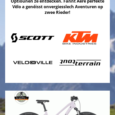
Trekking
Optiounen ze entdecken. Fannt Äere perfekte
Vëloen
Vëlo a genéisst onvergiesslech Aventuren op
zwee Rieder!
Stadtvëloen
Klappvëloen
Tandem
Vëloen
Dräirieder,
Liegerieder
Kanner
Dräirieder,
Liegerieder
ELEKTRO
VËLOEN
PEDELEC
25
KM/H