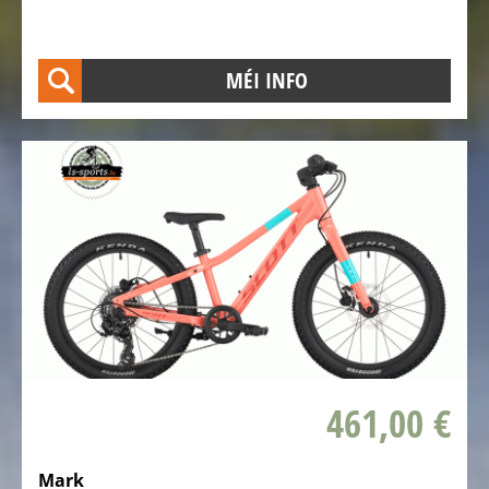
Tout
Terrain
MÉI INFO
Hasebikes
AZUB
Elektro
Transport
Vëloen
Bosch
eBike
Test
&
Service
Zenter
461,00 €
TESTBIKE
SALE
Mark