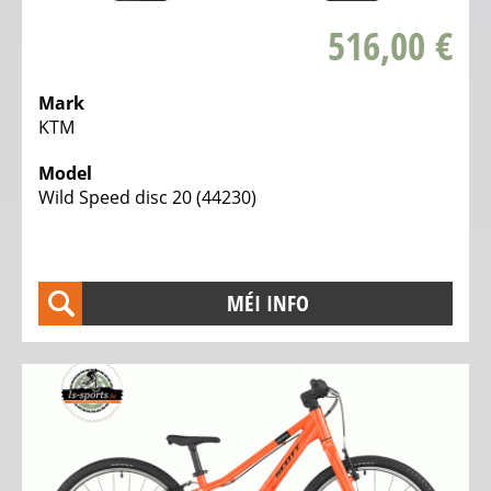
VËLOS
516,00 €
UNHÄNGER
OCCASIOUNSVËLOEN
Mark
VUN
KTM
PRIVAT
Model
VAKANZEN
Wild Speed disc 20 (44230)
TIPP
MÉI INFO