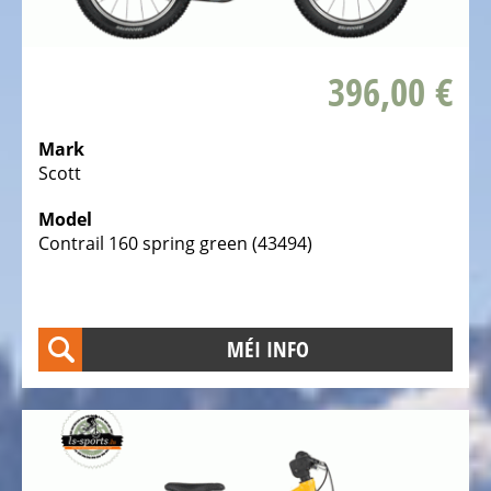
e-
Bike
396,00 €
Räichwäiten
Assistent
Mark
Elektro
Scott
Kannervëloen
Model
Elektro
Contrail 160 spring green (43494)
Course
Vëloen
Elektro
MÉI INFO
Gravel
Vëloen
Elektro
Mountainbikes
MTB