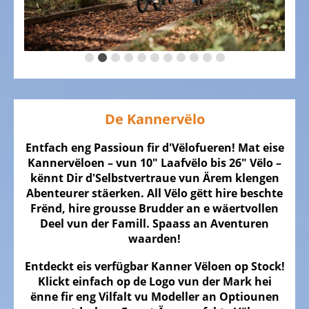
DE
VËLO
Kannervëloen
Cource
Vëloen
De Kannervëlo
Gravel
Vëloen
Entfach eng Passioun fir d'Vëlofueren! Mat eise
Kannervëloen – vun 10" Laafvëlo bis 26" Vëlo –
Mountainbikes,
kënnt Dir d'Selbstvertraue vun Ärem klengen
MTB
Abenteurer stäerken. All Vëlo gëtt hire beschte
Frënd, hire grousse Brudder an e wäertvollen
Touren
Deel vun der Famill. Spaass an Aventuren
Vëloen,
waarden!
Trekking
Vëloen
Entdeckt eis verfügbar Kanner Vëloen op Stock!
Klickt einfach op de Logo vun der Mark hei
Offroad
ënne fir eng Vilfalt vu Modeller an Optiounen