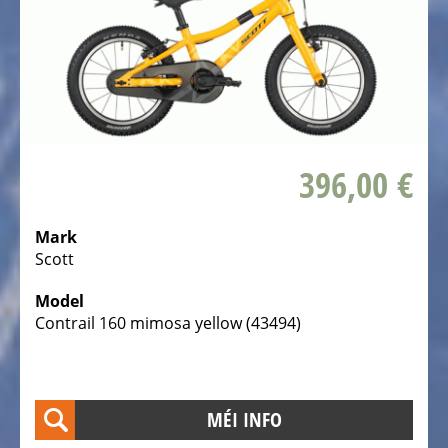
Elektro
Tourevëloen
Elektro
Offroad
Toure
Vëloen
396,00 €
Elektro
Vollgefiedert
Trekking
Mark
Scott
Vëloen
Elektro
Model
Stadtvëloen
Contrail 160 mimosa yellow (43494)
Elektro
Klappvëloen
MÉI INFO
Elektro
Tandem