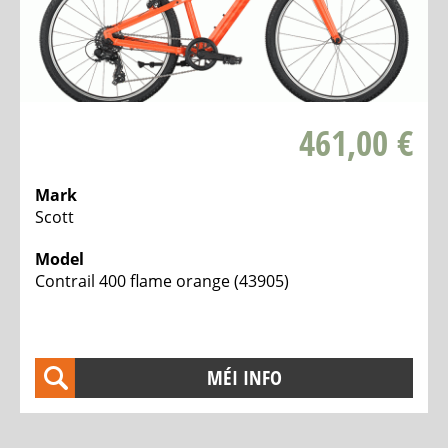
461,00 €
Mark
Scott
Model
Contrail 400 flame orange (43905)
MÉI INFO