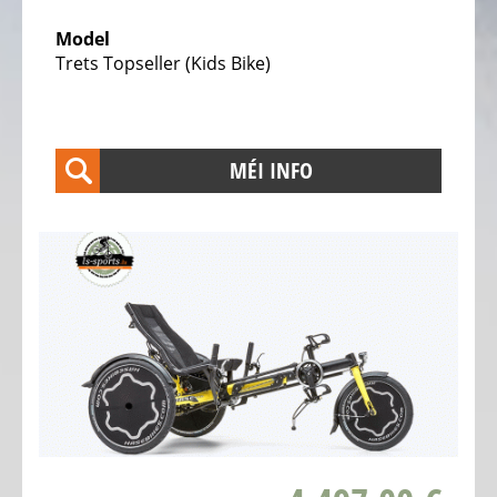
Vëloen
Model
Trets Topseller (Kids Bike)
Elektro
Transport
Vëloen
Elektro
MÉI INFO
Trikes,
Dräirieder
Elektro
Kanner
Trikes,
Dräirieder
TESTZENTER
Velo
de
Ville