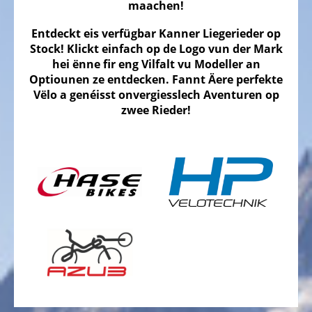
Trekking
maachen!
Vëloen
Entdeckt eis verfügbar Kanner Liegerieder op
Stadtvëloen
Stock!
Klickt einfach op de Logo vun der Mark
hei ënne fir eng Vilfalt vu Modeller an
Klappvëloen
Optiounen ze entdecken. Fannt Äere perfekte
Vëlo a genéisst onvergiesslech Aventuren op
Tandem
zwee Rieder!
Vëloen
Dräirieder,
Liegerieder
Kanner
Dräirieder,
Liegerieder
ELEKTRO
VËLOEN
PEDELEC
25
KM/H