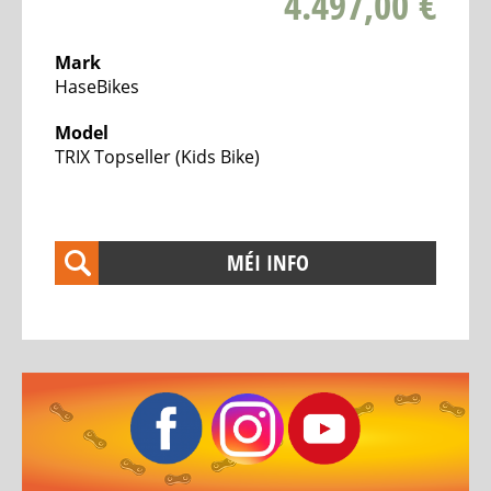
4.497,00 €
Tout
Terrain
Mark
HaseBikes
Hasebikes
AZUB
Model
TRIX Topseller (Kids Bike)
Elektro
Transport
Vëloen
MÉI INFO
Bosch
eBike
Test
&
Service
Zenter
TESTBIKE
SALE