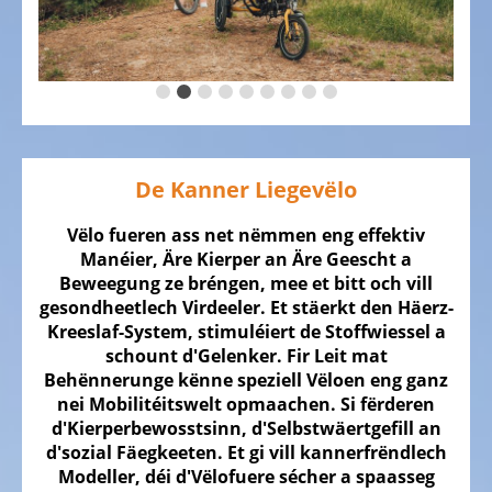
DE
VËLO
Kannervëloen
Cource
Vëloen
De Kanner Liegevëlo
Gravel
Vëloen
Vëlo fueren ass net nëmmen eng effektiv
Manéier, Äre Kierper an Äre Geescht a
Mountainbikes,
Beweegung ze bréngen, mee et bitt och vill
MTB
gesondheetlech Virdeeler. Et stäerkt den Häerz-
Kreeslaf-System, stimuléiert de Stoffwiessel a
Touren
schount d'Gelenker. Fir Leit mat
Vëloen,
Behënnerunge kënne speziell Vëloen eng ganz
Trekking
nei Mobilitéitswelt opmaachen. Si fërderen
Vëloen
d'Kierperbewosstsinn, d'Selbstwäertgefill an
d'sozial Fäegkeeten. Et gi vill kannerfrëndlech
Offroad
Modeller, déi d'Vëlofuere sécher a spaasseg