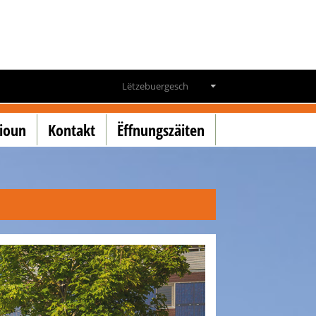
Lëtzebuergesch
Deutsch
tioun
Kontakt
Ëffnungszäiten
Français
English