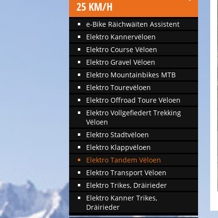
25 KM/H
e-Bike Räichwäiten Assistent
Elektro Kannervëloen
Elektro Course Vëloen
Elektro Gravel Vëloen
Elektro Mountainbikes MTB
Elektro Tourevëloen
Elektro Offroad Toure Vëloen
Elektro Vollgefiedert Trekking
Vëloen
Elektro Stadtvëloen
Elektro Klappvëloen
Elektro Tandem Vëloen
Elektro Transport Vëloen
Elektro Trikes, Dräirieder
Elektro Kanner Trikes,
Dräirieder