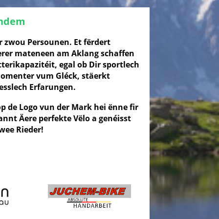
andem
r zwou Persounen. Et fërdert
rer mateneen am Aklang schaffen
rikapazitéit, egal ob Dir sportlech
Momenter vum Gléck, stäerkt
esslech Erfarungen.
op de Logo vun der Mark hei ënne fir
annt Äere perfekte Vëlo a genéisst
wee Rieder!