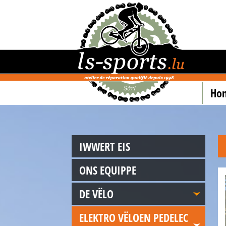
Ho
IWWERT EIS
ONS EQUIPPE
DE VËLO
ELEKTRO VËLOEN PEDELEC