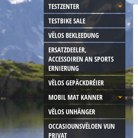
TESTZENTER
TESTBIKE SALE
VËLOS BEKLEEDUNG
ERSATZDEELER,
ACCESSOIREN AN SPORTS
ERNIERUNG
VËLOS GEPÄCKDRÉIER
MOBIL MAT KANNER
VËLOS UNHÄNGER
OCCASIOUNSVËLOEN VUN
PRIVAT