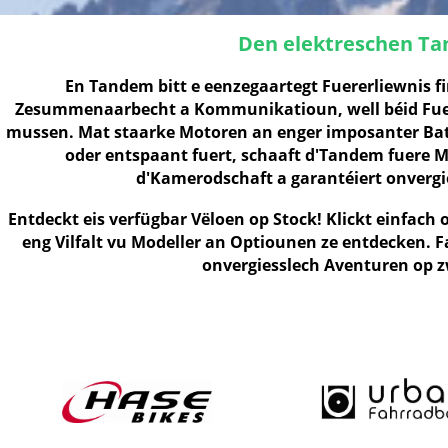
Den elektreschen T
En Tandem bitt e eenzegaartegt Fuererliewnis fi
Zesummenaarbecht a Kommunikatioun, well béid Fue
mussen. Mat staarke Motoren an enger imposanter Batte
oder entspaant fuert, schaaft d'Tandem fuere 
d'Kamerodschaft a garantéiert onvergi
Entdeckt eis verfügbar Vëloen op Stock!
Klickt einfach 
eng Vilfalt vu Modeller an Optiounen ze entdecken. F
onvergiesslech Aventuren op z