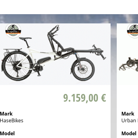
9.159,00 €
Mark
Mark
HaseBikes
Urban 
Model
Model