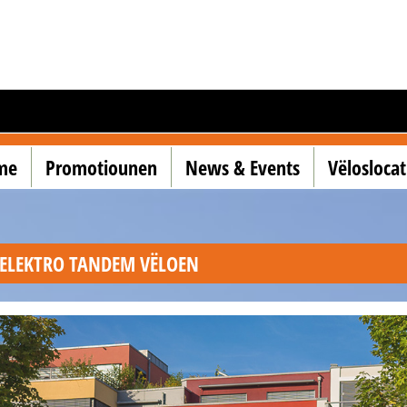
me
Promotiounen
News & Events
Vëlosloca
ELEKTRO TANDEM VËLOEN