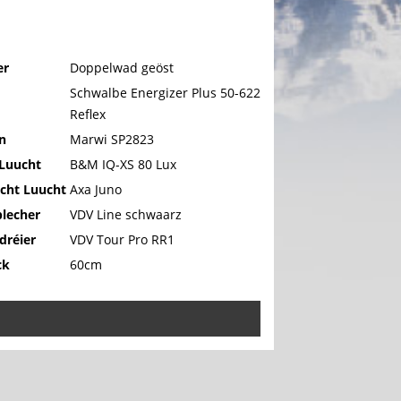
er
Doppelwad geöst
Schwalbe Energizer Plus 50-622
Reflex
n
Marwi SP2823
 Luucht
B&M IQ-XS 80 Lux
cht Luucht
Axa Juno
blecher
VDV Line schwaarz
dréier
VDV Tour Pro RR1
ck
60cm