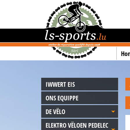
Ho
IWWERT EIS
ONS EQUIPPE
DE VËLO
ELEKTRO VËLOEN PEDELEC