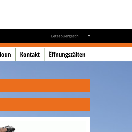
Lëtzebuergesch
Deutsch
tioun
Kontakt
Ëffnungszäiten
Français
English