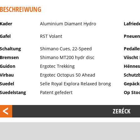
BESCHREIWUNG
Kader
Aluminium Diamant Hydro
Lafried
Gafel
RST Volant
Pneuen
Schaltung
Shimano Cues, 22-Speed
Pedalle
Bremsen
Shimano MT200 hydr disc
Viischt
Guidon
Ergotec Trekking
Hënnes
Virbau
Ergotec Octopus 50 Ahead
Schutz
Suedel
Selle Royal Explora Relaxed brong
Gepäck
Suedelstang
Patent gefedert
Op Sto
ZERÉCK