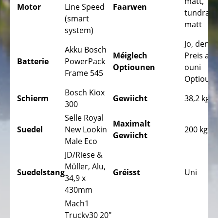
matt,
Motor
Line Speed
Faarwen
tundra g
e-
(smart
matt
Bike
system)
Räichwäiten
Jo, den
Akku Bosch
Assistent
Méiglech
Preis ass
Batterie
PowerPack
Optiounen
ouni
Elektro
Frame 545
Optioun
Kannervëloen
Bosch Kiox
Schierm
Gewiicht
38,2 kg
Elektro
300
Course
Selle Royal
Maximalt
Vëloen
Suedel
New Lookin
200 kg
Gewiicht
Male Eco
Elektro
Gravel
JD/Riese &
Vëloen
Müller, Alu,
Suedelstang
Gréisst
Uni
34,9 x
Elektro
430mm
Mountainbikes
Mach1
MTB
Trucky30 20"