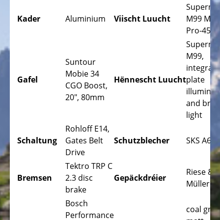
Trekking
Superno
Vëloen
Kader
Aluminium
Viischt Luucht
M99 Mini
Pro-45
Stadtvëloen
Superno
Klappvëloen
M99,
Suntour
integrat
Tandem
Mobie 34
Gafel
Hënnescht Luucht
plate
Vëloen
CGO Boost,
illuminat
20", 80mm
Dräirieder,
and brak
Liegerieder
light
Rohloff E14,
Kanner
Schaltung
Gates Belt
Schutzblecher
SKS A65
Dräirieder,
Drive
Liegerieder
Tektro TRP C
ELEKTRO
Riese &
Bremsen
2.3 disc
Gepäckdréier
VËLOEN
Müller
brake
PEDELEC
Bosch
25
coal grey
Performance
KM/H