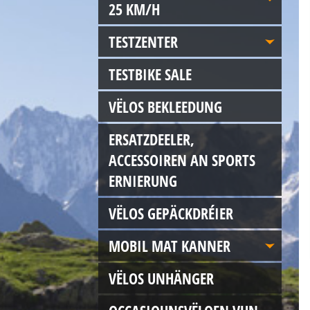
25 KM/H
TESTZENTER
TESTBIKE SALE
VËLOS BEKLEEDUNG
ERSATZDEELER,
ACCESSOIREN AN SPORTS
ERNIERUNG
VËLOS GEPÄCKDRÉIER
MOBIL MAT KANNER
VËLOS UNHÄNGER