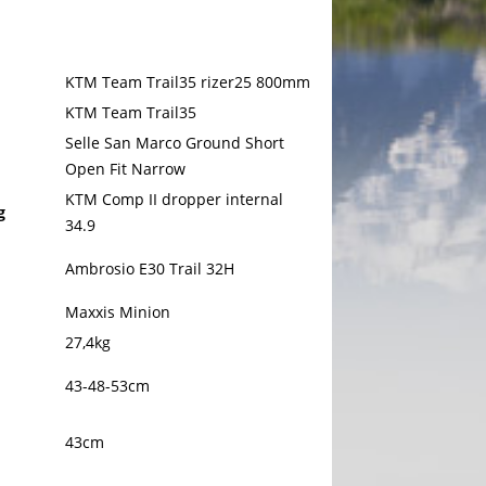
KTM Team Trail35 rizer25 800mm
KTM Team Trail35
Selle San Marco Ground Short
Open Fit Narrow
KTM Comp II dropper internal
g
34.9
Ambrosio E30 Trail 32H
Maxxis Minion
27,4kg
43-48-53cm
43cm