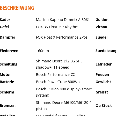
BESCHREIWUNG
Kader
Macina Kapoho Dimmix Al6061
Guidon
Gafel
FOX 36 Float 29" Rhythm E
Virbau
Dämpfer
FOX Float X Performance 2Pos
Suedel
Fiederwee
160mm
Suedelstan
Shimano Deore Di2 LG SHS
Schaltung
Lafrieder
shadow+, 11-speed
Motor
Bosch Performance CX
Pneuen
Batterie
Bosch PowerTube 800Wh
Gewiicht
Bosch Purion 400 display (smart
Schierm
Gréisst
system)
Shimano Deore M6100/M6120 4
Bremsen
Op Stock
piston
Pedallen
MTB Pedal flat VPE-527 alloy