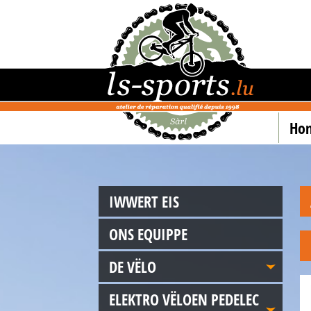
Ho
IWWERT EIS
ONS EQUIPPE
DE VËLO
ELEKTRO VËLOEN PEDELEC