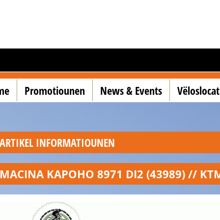
me
Promotiounen
News & Events
Vëlosloca
ARTIKEL INFORMATIOUNEN
MACINA KAPOHO 8971 DI2 (43989) // KT