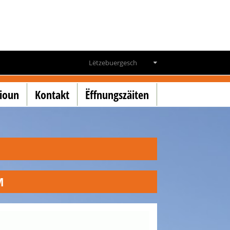
Lëtzebuergesch
Deutsch
tioun
Kontakt
Ëffnungszäiten
Français
English
M