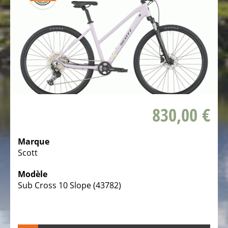
Vélos
pliables
Vélos
tandem
Vélos
couchés
3
830,00 €
roues
Vélos
Marque
d'enfants
Scott
couchés
Modèle
3
Sub Cross 10 Slope (43782)
roues
LE
VÉLO