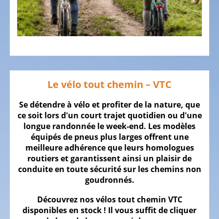
SOMMES
NOUS
NOTRE
…
ÉQUIPE
LE
VÉLO
Le vélo tout chemin – VTC
Vélos
d'enfant
Se détendre à vélo et profiter de la nature, que
ce soit lors d'un court trajet quotidien ou d'une
Vélos
longue randonnée le week-end. Les modèles
de
équipés de pneus plus larges offrent une
course,
meilleure adhérence que leurs homologues
vélos
routiers et garantissent ainsi un plaisir de
triathlon,
conduite en toute sécurité sur les chemins non
vélos
goudronnés.
contre
Découvrez nos vélos tout chemin VTC
la
disponibles en stock ! Il vous suffit de cliquer
montre