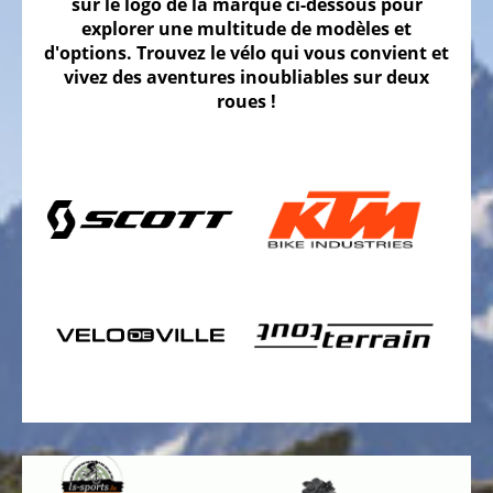
sur le logo de la marque ci-dessous pour
explorer une multitude de modèles et
Vélos
d'options. Trouvez le vélo qui vous convient et
gravel
vivez des aventures inoubliables sur deux
Vélos
roues !
tout
terrain,
VTT
Vélos
de
randonnée
Vélos
tout
chemin
VTC
Vélos
de
ville