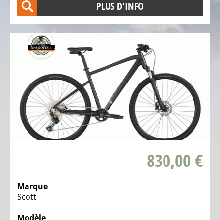
ÉLECTRIQUE
PLUS D'INFO
-
PEDELEC
25
KM/H
Assistant
d’autonomie
pour
VAE
Vélos
d'enfants
électriques
830,00 €
Vélos
de
Marque
course
Scott
électriques
Modèle
Vélos