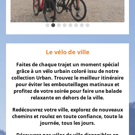
SOMMES
NOUS
NOTRE
ÉQUIPE
LE
VÉLO
Le vélo de ville
Vélos
d'enfant
Faites de chaque trajet un moment spécial
grâce à un vélo urbain coloré issu de notre
Vélos
collection Urban. Trouvez le meilleur itinéraire
de
pour éviter les embouteillages matinaux et
course,
profitez de votre soirée pour faire une balade
vélos
relaxante en dehors de la ville.
triathlon,
Redécouvrez votre ville, explorez de nouveaux
vélos
chemins et roulez en toute confiance, toute la
contre
journée, tous les jours.
la
montre