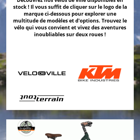
Découvrez nos vélos de ville disponibles en
stock ! Il vous suffit de cliquer sur le logo de la
Vélos
marque ci-dessous pour explorer une
gravel
multitude de modèles et d'options. Trouvez le
vélo qui vous convient et vivez des aventures
Vélos
inoubliables sur deux roues !
tout
terrain,
VTT
Vélos
de
randonnée
Vélos
tout
chemin
VTC
Vélos
de
ville