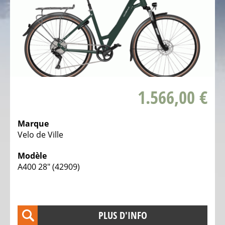
Vélos
pliables
Vélos
tandem
Vélos
1.566,00 €
couchés
3
roues
Marque
Velo de Ville
Vélos
d'enfants
Modèle
couchés
A400 28" (42909)
3
roues
LE
PLUS D'INFO
VÉLO