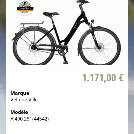
ÉLECTRIQUE
-
PEDELEC
25
KM/H
Assistant
d’autonomie
pour
VAE
1.171,00 €
Vélos
d'enfants
électriques
Marque
Velo de Ville
Vélos
de
Modèle
course
A 400 28" (44542)
électriques
Vélos