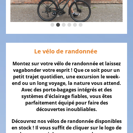
SOMMES
NOUS
NOTRE
ÉQUIPE
LE
VÉLO
Le vélo de randonnée
Vélos
d'enfant
Montez sur votre vélo de randonnée et laissez
vagabonder votre esprit ! Que ce soit pour un
Vélos
petit trajet quotidien, une excursion le week-
de
end ou un long voyage, la nature vous attend.
course,
Avec des porte-bagages intégrés et des
vélos
systèmes d'éclairage fiables, vous êtes
triathlon,
parfaitement équipé pour faire des
vélos
découvertes inoubliables.
contre
Découvrez nos vélos de randonnée disponibles
la
en stock ! Il vous suffit de cliquer sur le logo de
montre