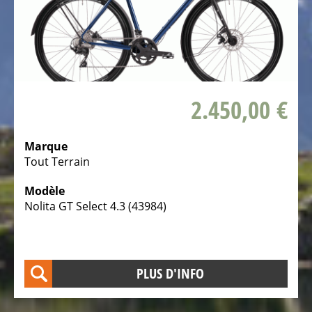
Vélos
pliables
Vélos
tandem
2.450,00 €
Vélos
couchés
3
Marque
Tout Terrain
roues
Vélos
Modèle
d'enfants
Nolita GT Select 4.3 (43984)
couchés
3
roues
PLUS D'INFO
LE
VÉLO