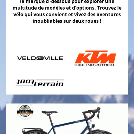
la marque ci-dessous pour explorer une
multitude de modèles et d'options. Trouvez le
Vélos
vélo qui vous convient et vivez des aventures
gravel
inoubliables sur deux roues !
Vélos
tout
terrain,
VTT
Vélos
de
randonnée
Vélos
tout
chemin
VTC
Vélos
de
ville