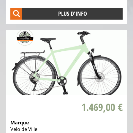
gravel
PLUS D'INFO
électriques
Vélos
tout-
terrain
électriques
VTT
Vélos
de
randonnée
électriques
Vélos
1.469,00 €
tout
chemin
VTC
Marque
électriques
Velo de Ville