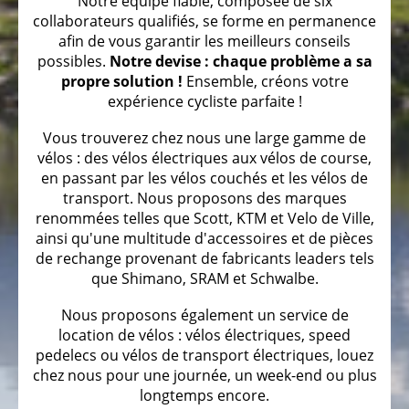
Notre équipe fiable, composée de six
collaborateurs qualifiés, se forme en permanence
Vélos
afin de vous garantir les meilleurs conseils
pliables
possibles.
Notre devise : chaque problème a sa
propre solution !
Ensemble, créons votre
Vélos
expérience cycliste parfaite !
tandem
Vous trouverez chez nous une large gamme de
Vélos
vélos : des vélos électriques aux vélos de course,
couchés
en passant par les vélos couchés et les vélos de
3
transport. Nous proposons des marques
roues
renommées telles que Scott, KTM et Velo de Ville,
ainsi qu'une multitude d'accessoires et de pièces
Vélos
de rechange provenant de fabricants leaders tels
d'enfants
que Shimano, SRAM et Schwalbe.
couchés
3
Nous proposons également un service de
roues
location de vélos : vélos électriques, speed
pedelecs ou vélos de transport électriques, louez
LE
chez nous pour une journée, un week-end ou plus
VÉLO
longtemps encore.