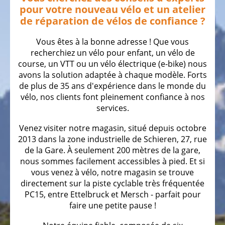
pour votre nouveau vélo et un atelier
Vélos
de réparation de vélos de confiance ?
gravel
Vous êtes à la bonne adresse ! Que vous
Vélos
recherchiez un vélo pour enfant, un vélo de
tout
course, un VTT ou un vélo électrique (e-bike) nous
terrain,
avons la solution adaptée à chaque modèle. Forts
VTT
de plus de 35 ans d'expérience dans le monde du
vélo, nos clients font pleinement confiance à nos
Vélos
services.
de
randonnée
Venez visiter notre magasin, situé depuis octobre
2013 dans la zone industrielle de Schieren, 27, rue
Vélos
de la Gare. À seulement 200 mètres de la gare,
tout
nous sommes facilement accessibles à pied. Et si
chemin
vous venez à vélo, notre magasin se trouve
VTC
directement sur la piste cyclable très fréquentée
PC15, entre Ettelbruck et Mersch - parfait pour
Vélos
faire une petite pause !
de
ville