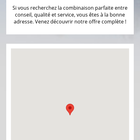
ÉLECTRIQUE
Si vous recherchez la combinaison parfaite entre
-
conseil, qualité et service, vous êtes à la bonne
PEDELEC
adresse. Venez découvrir notre offre complète !
25
KM/H
Assistant
d’autonomie
pour
VAE
Vélos
d'enfants
électriques
Vélos
de
course
électriques
Vélos