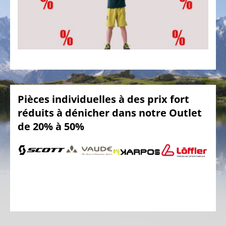
SOMMES
NOUS
NOTRE
ÉQUIPE
LE
VÉLO
Vélos
Pièces individuelles à des prix fort
d'enfant
réduits à dénicher dans notre Outlet
Vélos
de 20% à 50%
de
course,
vélos
triathlon,
vélos
contre
la
montre