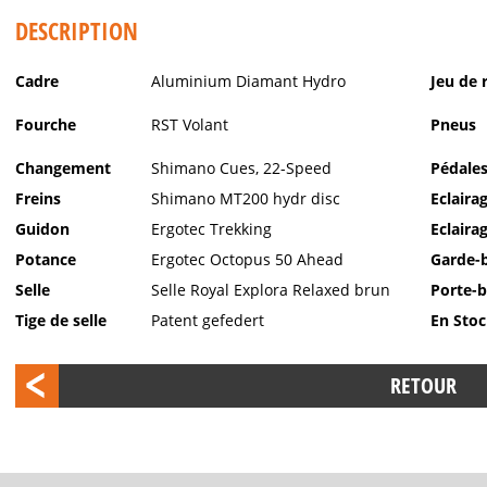
DESCRIPTION
Cadre
Aluminium Diamant Hydro
Jeu de 
Fourche
RST Volant
Pneus
Changement
Shimano Cues, 22-Speed
Pédale
Freins
Shimano MT200 hydr disc
Eclaira
Guidon
Ergotec Trekking
Eclaira
Potance
Ergotec Octopus 50 Ahead
Garde-
Selle
Selle Royal Explora Relaxed brun
Porte-
Tige de selle
Patent gefedert
En Sto
RETOUR