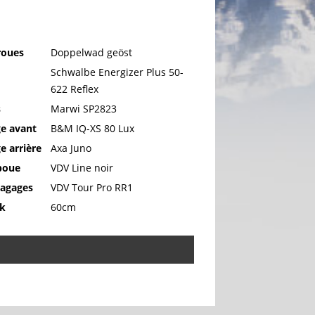
roues
Doppelwad geöst
Schwalbe Energizer Plus 50-
622 Reflex
s
Marwi SP2823
ge avant
B&M IQ-XS 80 Lux
ge arrière
Axa Juno
boue
VDV Line noir
bagages
VDV Tour Pro RR1
ck
60cm