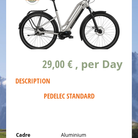
SOMMES
NOUS
NOTRE
ÉQUIPE
LE
VÉLO
Vélos
29,00 €
, per Day
d'enfant
Vélos
DESCRIPTION
de
course,
PEDELEC STANDARD
vélos
triathlon,
vélos
contre
la
Cadre
Aluminium
montre