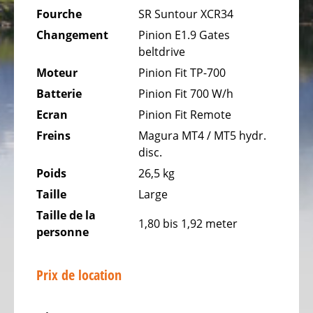
Fourche
SR Suntour XCR34
Vélos
Changement
Pinion E1.9 Gates
gravel
beltdrive
Vélos
Moteur
Pinion Fit TP-700
tout
Batterie
Pinion Fit 700 W/h
terrain,
VTT
Ecran
Pinion Fit Remote
Freins
Magura MT4 / MT5 hydr.
Vélos
disc.
de
Poids
26,5 kg
randonnée
Taille
Large
Vélos
Taille de la
tout
1,80 bis 1,92 meter
personne
chemin
VTC
Prix de location
Vélos
de
ville