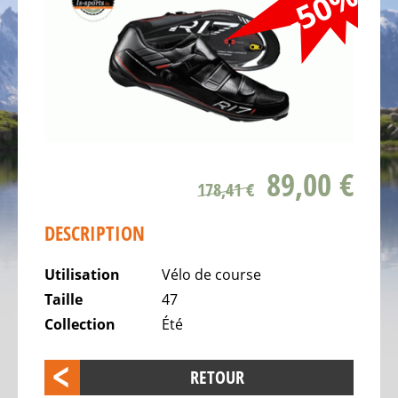
-50%
SOMMES
NOUS
NOTRE
ÉQUIPE
LE
VÉLO
Vélos
89,00 €
d'enfant
178,41 €
Vélos
DESCRIPTION
de
course,
Utilisation
Vélo de course
vélos
Taille
47
triathlon,
Collection
Été
vélos
contre
la
RETOUR
montre