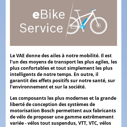
Vélos
gravel
Vélos
tout
terrain,
VTT
Le VAE donne des ailes à notre mobilité. Il est
Vélos
l'un des moyens de transport les plus agiles, les
de
plus confortables et tout simplement les plus
randonnée
intelligents de notre temps. En outre, il
garantit des effets positifs sur notre santé, sur
Vélos
l'environnement et sur la société.
tout
chemin
Les composants les plus modernes et la grande
VTC
liberté de conception des systèmes de
motorisation Bosch permettent aux fabricants
Vélos
de vélo de proposer une gamme extrêmement
de
variée - vélos tout suspendus, VTT, VTC, vélos
ville