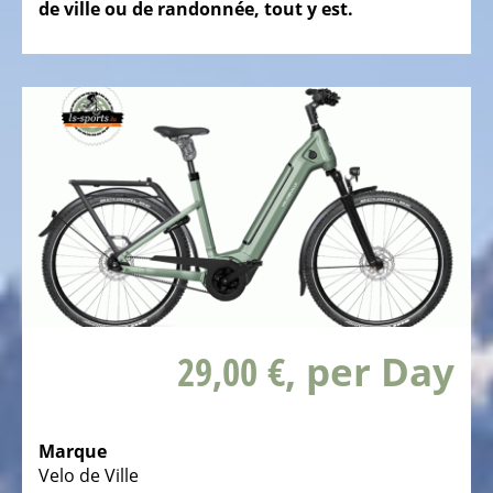
de ville ou de randonnée, tout y est.
Vélos
pliables
Vélos
tandem
Vélos
couchés
3
roues
Vélos
d'enfants
couchés
29,00 €
, per Day
3
roues
LE
Marque
VÉLO
Velo de Ville