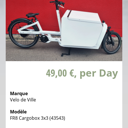
électriques
Vélos
de
transport
électriques
Trikes,
Vélos
trois
roues
49,00 €
, per Day
électriques
Trikes,
vélos
Marque
trois
Velo de Ville
roues
Modèle
électriques
FR8 Cargobox 3x3 (43543)
CENTRE