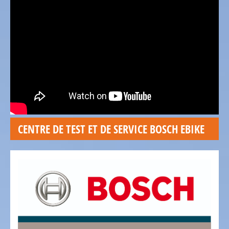
SOMMES
NOUS
NOTRE
ÉQUIPE
LE
VÉLO
Vélos
d'enfant
CENTRE DE TEST ET DE SERVICE BOSCH EBIKE
Vélos
de
course,
vélos
triathlon,
vélos
contre
la
montre