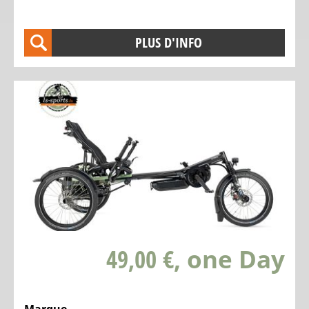
DE
TEST
PLUS D'INFO
Velo
de
Ville
Tout
Terrain
Hasebikes
AZUB
Vélo
de
transport
49,00 €
, one Day
électrique
Centre
de