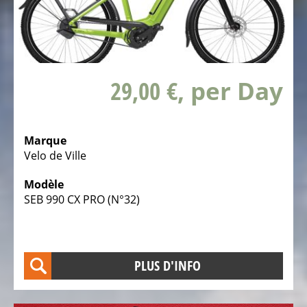
Vélos
tout
chemin
VTC
électriques
29,00 €
, per Day
avec
suspension
intégrale
Marque
Vélos
Velo de Ville
de
ville
Modèle
électriques
SEB 990 CX PRO (N°32)
Vélos
pliables
électriques
PLUS D'INFO
Vélos
tandem