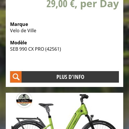
29,00 €
, per Day
gravel
électriques
Vélos
Marque
Velo de Ville
tout-
terrain
Modèle
électriques
SEB 990 CX PRO (42561)
VTT
Vélos
de
PLUS D'INFO
randonnée
électriques
Vélos
tout
chemin
VTC
électriques