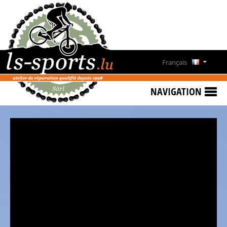
ACCUEIL
PROMOTIONS
NEWS
Français
&
Deutsch
EVENTS
NAVIGATION
VÉLOS
English
DE
LOCATION
Lëtzebuergesch
CONTACT
HEURES
D'OUVERTURE
QUI