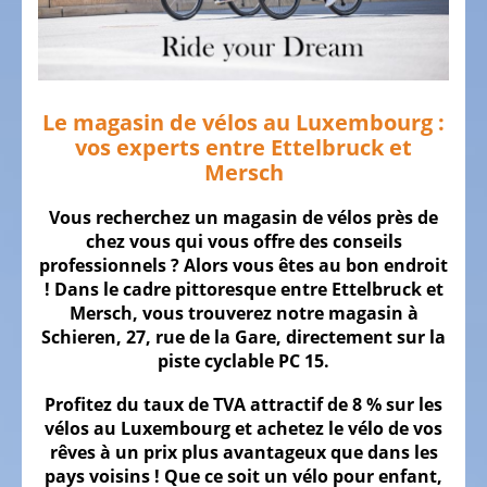
SOMMES
NOUS
NOTRE
ÉQUIPE
Le magasin de vélos au Luxembourg :
LE
vos experts entre Ettelbruck et
VÉLO
Mersch
Vélos
Vous recherchez un magasin de vélos près de
d'enfant
chez vous qui vous offre des conseils
professionnels ? Alors vous êtes au bon endroit
Vélos
! Dans le cadre pittoresque entre Ettelbruck et
de
Mersch, vous trouverez notre magasin à
course,
Schieren, 27, rue de la Gare, directement sur la
vélos
piste cyclable PC 15.
triathlon,
vélos
Profitez du taux de TVA attractif de 8 % sur les
contre
vélos au Luxembourg et achetez le vélo de vos
la
rêves à un prix plus avantageux que dans les
pays voisins ! Que ce soit un vélo pour enfant,
montre