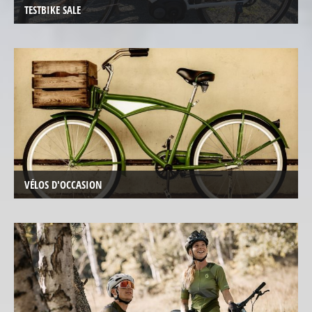
électriques
TESTBIKE SALE
Vélos
de
transport
électriques
Trikes,
Vélos
trois
roues
électriques
VÉLOS D'OCCASION
Trikes,
vélos
trois
roues
électriques
CENTRE