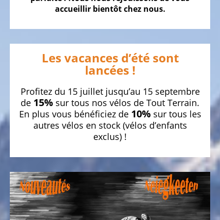
accueillir bientôt chez nous.
Vélos
pliables
Vélos
Les vacances d’été sont
tandem
lancées !
Vélos
couchés
Profitez du 15 juillet jusqu’au 15 septembre
15%
3
de
sur tous nos vélos de Tout Terrain.
10%
En plus vous bénéficiez de
sur tous les
roues
autres vélos en stock (vélos d’enfants
Vélos
exclus) !
d'enfants
couchés
3
roues
LE
VÉLO