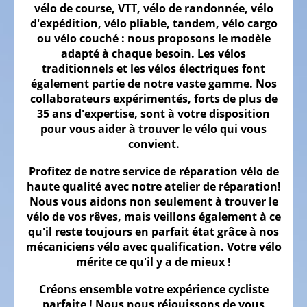
vélo de course, VTT, vélo de randonnée, vélo
Vélos
d'expédition, vélo pliable, tandem, vélo cargo
gravel
ou vélo couché : nous proposons le modèle
adapté à chaque besoin. Les vélos
Vélos
traditionnels et les vélos électriques font
tout
également partie de notre vaste gamme. Nos
terrain,
collaborateurs expérimentés, forts de plus de
VTT
35 ans d'expertise, sont à votre disposition
pour vous aider à trouver le vélo qui vous
Vélos
convient.
de
randonnée
Profitez de notre service de réparation vélo de
haute qualité avec notre atelier de réparation!
Vélos
Nous vous aidons non seulement à trouver le
tout
vélo de vos rêves, mais veillons également à ce
chemin
qu'il reste toujours en parfait état grâce à nos
VTC
mécaniciens vélo avec qualification. Votre vélo
mérite ce qu'il y a de mieux !
Vélos
de
Créons ensemble votre expérience cycliste
parfaite ! Nous nous réjouissons de vous
ville