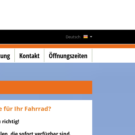
Deutsch
Français
tung
Kontakt
Öffnungszeiten
English
Lëtzebuergesch
e für Ihr Fahrrad?
 richtig!
en, die sofort verfügbar sind.