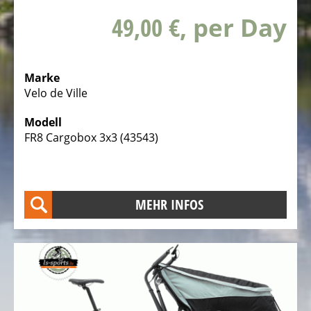
KM/H
49,00 €
, per Day
eBike
Reichweiten-
Assistent
Marke
Velo de Ville
Elektro
Kinder
Modell
Fahrräder
FR8 Cargobox 3x3 (43543)
Elektro
Rennräder
Elektro
MEHR INFOS
Gravel
Fahrräder
Elektro
Mountainbikes
Elektro