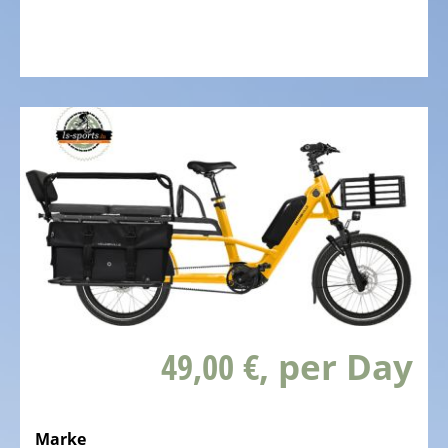
DAS
FAHRRAD
Kinderfahrräder
Rennräder,
Triathlonfahrräder
Gravel
Fahrräder
Mountainbikes,
MTB
Tourenräder
-
49,00 €
, per Day
Trekking
Fahrräder
Offroad
Marke