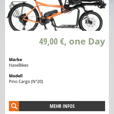
Touren
-
Trekking
Fahrräder
Elektro
49,00 €
, one Day
Offroad
Trekking
Fahrräder
Marke
Elektro
HaseBikes
Vollgefederte
Trekkingfahrräder
Modell
Pino Cargo (N°20)
Elektro
Stadt
Fahrräder
Elektro
MEHR INFOS
Faltfahrräder