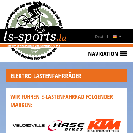
HOME
SONDERANGEBOTE
NEWS
Deutsch
&
Français
EVENTS
NAVIGATION
FAHRRADVERMIETUNG
English
KONTAKT
ELEKTRO LASTENFAHRRÄDER
Lëtzebuergesch
ÖFFNUNGSZEITEN
WIR FÜHREN E-LASTENFAHRRAD FOLGENDER
MARKEN:
ÜBER
UNS
UNSER
TEAM