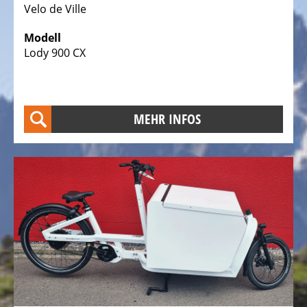
Trekking
Velo de Ville
Fahrräder
Modell
Stadtfahrräder
Lody 900 CX
Faltfahrräder
Tandem
Fahrräder
MEHR INFOS
Liegeräder,
Dreiräder
Kinder
Liegeräder,
Dreiräder
DAS
ELEKTROFAHRRAD
-
PEDELEC
25