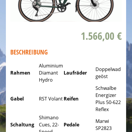
DAS
FAHRRAD
Kinderfahrräder
1.566,00 €
Rennräder,
Triathlonfahrräder
BESCHREIBUNG
Gravel
Fahrräder
Aluminium
Doppelwad
Rahmen
Diamant
Laufräder
Mountainbikes,
geöst
Hydro
MTB
Schwalbe
Tourenräder
Energizer
Gabel
RST Volant
Reifen
-
Plus 50-622
Trekking
Reflex
Fahrräder
Shimano
Marwi
Schaltung
Cues, 22-
Pedale
Offroad
SP2823
Speed