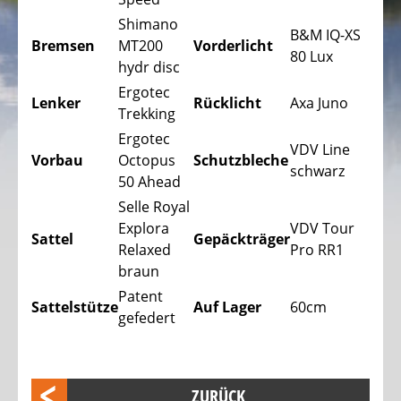
Trekking
Fahrräder
Shimano
B&M IQ-XS
Bremsen
MT200
Vorderlicht
Stadtfahrräder
80 Lux
hydr disc
Faltfahrräder
Ergotec
Lenker
Rücklicht
Axa Juno
Trekking
Tandem
Ergotec
Fahrräder
VDV Line
Vorbau
Octopus
Schutzbleche
schwarz
Liegeräder,
50 Ahead
Dreiräder
Selle Royal
Explora
VDV Tour
Kinder
Sattel
Gepäckträger
Relaxed
Pro RR1
Liegeräder,
braun
Dreiräder
Patent
Sattelstütze
Auf Lager
60cm
DAS
gefedert
ELEKTROFAHRRAD
-
PEDELEC
ZURÜCK
25