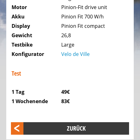
Trekking
Motor
Pinion-Fit drive unit
Fahrräder
Akku
Pinion Fit 700 W/h
Stadtfahrräder
Display
Pinion Fit compact
Faltfahrräder
Gewicht
26,8
Tandem
Testbike
Large
Fahrräder
Konfigurator
Velo de Ville
Liegeräder,
Dreiräder
Test
Kinder
Liegeräder,
1 Tag
49€
Dreiräder
1 Wochenende
83€
DAS
ELEKTROFAHRRAD
-
ZURÜCK
PEDELEC
25