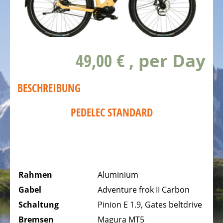
DAS
FAHRRAD
Kinderfahrräder
49,00 €
, per Day
Rennräder,
Triathlonfahrräder
BESCHREIBUNG
Gravel
Fahrräder
PEDELEC STANDARD
Mountainbikes,
MTB
Tourenräder
-
Rahmen
Aluminium
Trekking
Gabel
Adventure frok II Carbon
Fahrräder
Schaltung
Pinion E 1.9, Gates beltdrive
Offroad
Bremsen
Magura MT5