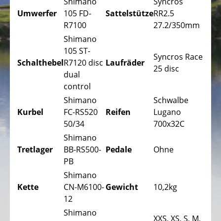
Trekking
Shimano
Syncros
Fahrräder
Umwerfer
105 FD-
Sattelstütze
RR2.5
R7100
27.2/350mm
Stadtfahrräder
Shimano
Faltfahrräder
105 ST-
Syncros Race
Schalthebel
R7120 disc
Laufräder
Tandem
25 disc
dual
Fahrräder
control
Liegeräder,
Shimano
Schwalbe
Dreiräder
Kurbel
FC-RS520
Reifen
Lugano
50/34
700x32C
Kinder
Shimano
Liegeräder,
Tretlager
BB-RS500-
Pedale
Ohne
Dreiräder
PB
DAS
Shimano
ELEKTROFAHRRAD
Kette
CN-M6100-
Gewicht
10,2kg
-
12
PEDELEC
Shimano
XXS, XS, S, M,
25