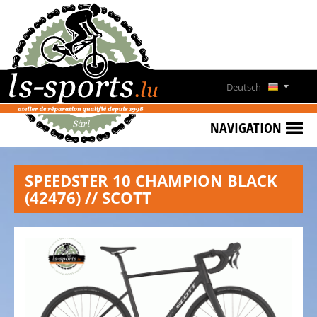
HOME
SONDERANGEBOTE
NEWS
Deutsch
&
Français
EVENTS
NAVIGATION
FAHRRADVERMIETUNG
English
KONTAKT
SPEEDSTER 10 CHAMPION BLACK
Lëtzebuergesch
(42476) // SCOTT
ÖFFNUNGSZEITEN
ÜBER
UNS
UNSER
TEAM