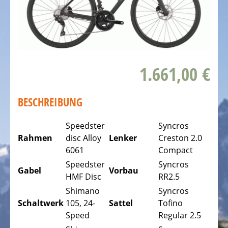
DAS
FAHRRAD
Kinderfahrräder
Rennräder,
1.661,00 €
Triathlonfahrräder
Gravel
BESCHREIBUNG
Fahrräder
Speedster
Syncros
Mountainbikes,
Rahmen
disc Alloy
Lenker
Creston 2.0
MTB
6061
Compact
Tourenräder
Speedster
Syncros
Gabel
Vorbau
-
HMF Disc
RR2.5
Trekking
Shimano
Syncros
Fahrräder
Schaltwerk
105, 24-
Sattel
Tofino
Speed
Regular 2.5
Offroad