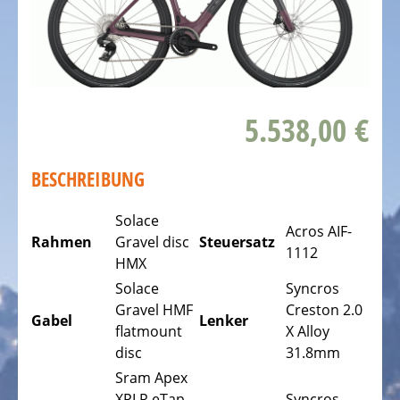
DAS
FAHRRAD
Kinderfahrräder
Rennräder,
5.538,00 €
Triathlonfahrräder
Gravel
BESCHREIBUNG
Fahrräder
Solace
Mountainbikes,
Acros AIF-
Rahmen
Gravel disc
Steuersatz
MTB
1112
HMX
Tourenräder
Solace
Syncros
-
Gravel HMF
Creston 2.0
Gabel
Lenker
Trekking
flatmount
X Alloy
Fahrräder
disc
31.8mm
Sram Apex
Offroad
XPLR eTap
Syncros