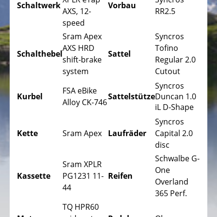
Trekking
Schaltwerk
Vorbau
AXS, 12-
RR2.5
Fahrräder
speed
Stadtfahrräder
Sram Apex
Syncros
AXS HRD
Tofino
Faltfahrräder
Schalthebel
Sattel
shift-brake
Regular 2.0
Tandem
system
Cutout
Fahrräder
Syncros
FSA eBike
Kurbel
Sattelstütze
Duncan 1.0
Liegeräder,
Alloy CK-746
iL D-Shape
Dreiräder
Syncros
Kinder
Kette
Sram Apex
Laufräder
Capital 2.0
Liegeräder,
disc
Dreiräder
Schwalbe G-
Sram XPLR
DAS
One
Kassette
PG1231 11-
Reifen
ELEKTROFAHRRAD
Overland
44
-
365 Perf.
PEDELEC
TQ HPR60
25