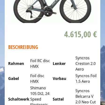
DAS
FAHRRAD
Kinderfahrräder
Rennräder,
4.615,00 €
Triathlonfahrräder
Gravel
BESCHREIBUNG
Fahrräder
Syncros
Mountainbikes,
Foil RC disc
Rahmen
Lenker
Creston 2.0
MTB
HMX
Aero
Tourenräder
Foil disc
Syncros Foil
Gabel
Vorbau
-
HMX
1.5 Aero
Trekking
Shimano
Fahrräder
Syncros
105 Di2, 24
Belcarra V
Schaltwerk
Speed
Sattel
Offroad
2.0 Neo Cut
Electronic