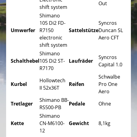
Trekking
Out
shift system
Fahrräder
Shimano
Stadtfahrräder
105 Di2 FD-
Syncros
Umwerfer
R7150
Sattelstütze
Duncan SL
Faltfahrräder
electronic
Aero CFT
Tandem
shift system
Fahrräder
Shimano
Syncros
Schalthebel
105 Di2 ST-
Laufräder
Liegeräder,
Capital 1.0
R7170
Dreiräder
Schwalbe
Kinder
Hollowtech
Kurbel
Reifen
Pro One
Liegeräder,
II 52x36T
Aero
Dreiräder
Shimano BB-
Tretlager
Pedale
Ohne
DAS
RS500-PB
ELEKTROFAHRRAD
Shimano
-
Kette
CN-M6100-
Gewicht
8,1kg
PEDELEC
12
25