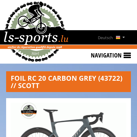
HOME
SONDERANGEBOTE
NEWS
Deutsch
&
Français
EVENTS
NAVIGATION
FAHRRADVERMIETUNG
English
KONTAKT
FOIL RC 20 CARBON GREY (43722)
Lëtzebuergesch
// SCOTT
ÖFFNUNGSZEITEN
ÜBER
UNS
UNSER
TEAM