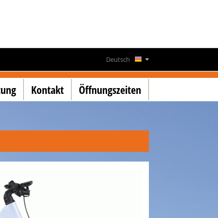
Deutsch
Français
tung
Kontakt
Öffnungszeiten
English
Lëtzebuergesch