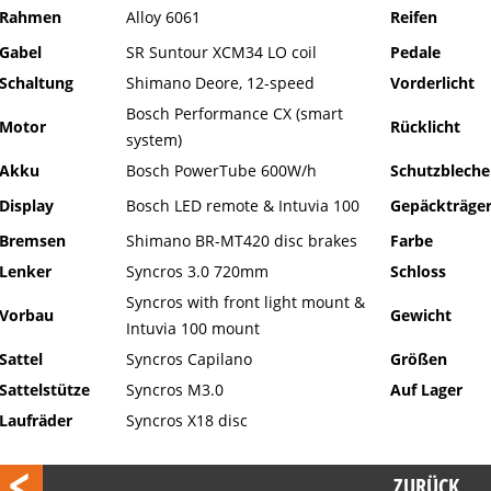
Rahmen
Alloy 6061
Reifen
Gabel
SR Suntour XCM34 LO coil
Pedale
Schaltung
Shimano Deore, 12-speed
Vorderlicht
Bosch Performance CX (smart
Motor
Rücklicht
system)
Akku
Bosch PowerTube 600W/h
Schutzbleche
Display
Bosch LED remote & Intuvia 100
Gepäckträge
Bremsen
Shimano BR-MT420 disc brakes
Farbe
Lenker
Syncros 3.0 720mm
Schloss
Syncros with front light mount &
Vorbau
Gewicht
Intuvia 100 mount
Sattel
Syncros Capilano
Größen
Sattelstütze
Syncros M3.0
Auf Lager
Laufräder
Syncros X18 disc
ZURÜCK