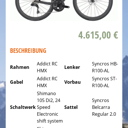
DAS
FAHRRAD
Kinderfahrräder
4.615,00 €
Rennräder,
Triathlonfahrräder
BESCHREIBUNG
Gravel
Fahrräder
Addict RC
Syncros HB-
Rahmen
Lenker
HMX
R100-AL
Mountainbikes,
Addict RC
Syncros ST-
MTB
Gabel
Vorbau
HMX
R100-AL
Tourenräder
Shimano
-
105 Di2, 24
Syncros
Trekking
Schaltwerk
Speed
Sattel
Belcarra
Fahrräder
Electronic
Regular 2.0
shift system
Offroad