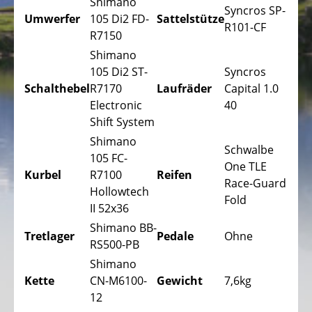
Trekking
Shimano
Syncros SP-
Fahrräder
Umwerfer
105 Di2 FD-
Sattelstütze
R101-CF
R7150
Stadtfahrräder
Shimano
Faltfahrräder
105 Di2 ST-
Syncros
Schalthebel
R7170
Laufräder
Capital 1.0
Tandem
Electronic
40
Fahrräder
Shift System
Liegeräder,
Shimano
Schwalbe
Dreiräder
105 FC-
One TLE
Kurbel
R7100
Reifen
Kinder
Race-Guard
Hollowtech
Liegeräder,
Fold
II 52x36
Dreiräder
Shimano BB-
Tretlager
Pedale
Ohne
DAS
RS500-PB
ELEKTROFAHRRAD
Shimano
-
Kette
CN-M6100-
Gewicht
7,6kg
PEDELEC
12
25