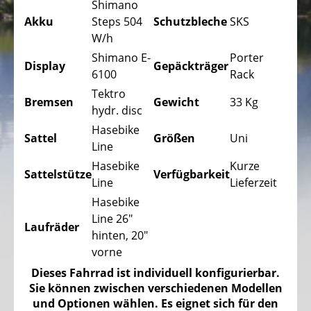
Trekking
Shimano
Fahrräder
Akku
Steps 504
Schutzbleche
SKS
W/h
Stadtfahrräder
Shimano E-
Porter
Display
Gepäckträger
Faltfahrräder
6100
Rack
Tektro
Tandem
Bremsen
Gewicht
33 Kg
hydr. disc
Fahrräder
Hasebike
Sattel
Größen
Uni
Liegeräder,
Line
Dreiräder
Hasebike
Kurze
Sattelstütze
Verfügbarkeit
Kinder
Line
Lieferzeit
Liegeräder,
Hasebike
Dreiräder
Line 26"
Laufräder
hinten, 20"
DAS
vorne
ELEKTROFAHRRAD
Dieses Fahrrad ist individuell konfigurierbar.
-
Sie können zwischen verschiedenen Modellen
PEDELEC
und Optionen wählen. Es eignet sich für den
25