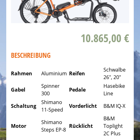
DAS
FAHRRAD
Kinderfahrräder
10.865,00 €
Rennräder,
Triathlonfahrräder
BESCHREIBUNG
Gravel
Fahrräder
Schwalbe
Rahmen
Aluminium
Reifen
26", 20"
Mountainbikes,
Spinner
Hasebike
MTB
Gabel
Pedale
300
Line
Tourenräder
Shimano
-
Schaltung
Vorderlicht
B&M IQ-X
11-Speed
Trekking
B&M
Fahrräder
Shimano
Motor
Rücklicht
Toplight
Steps EP-8
Offroad
2C Plus