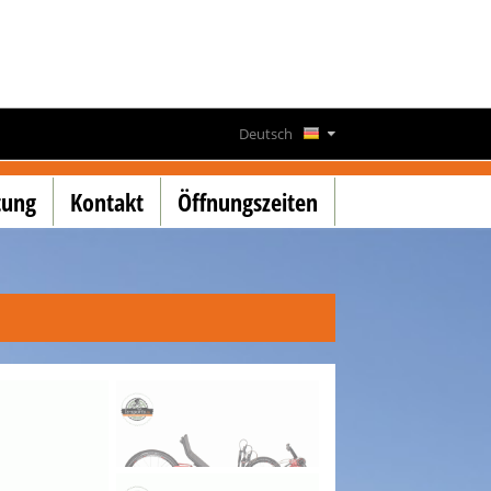
Deutsch
Français
tung
Kontakt
Öffnungszeiten
English
Lëtzebuergesch